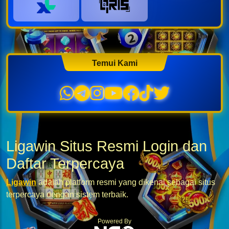
Temui Kami
Ligawin Situs Resmi Login dan
Daftar Terpercaya
Ligawin
adalah platform resmi yang dikenal sebagai situs
terpercaya dengan sistem terbaik.
Powered By