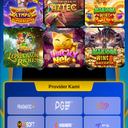
Provider Kami