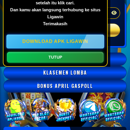
Password
setelah itu klik cari.
Dan kamu akan langsung terhubung ke situs
Ligawin
Terimakasih
LOGIN
DAFTAR
DOWNLOAD APK LIGAWIN
TUTUP
DOWNLOAD APK
KLASEMEN LOMBA
BONUS APRIL GASPOLL