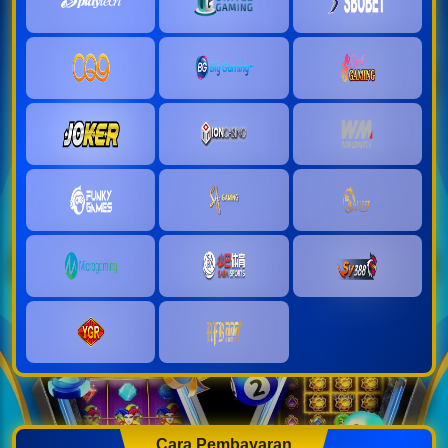
Cara Pembayaran