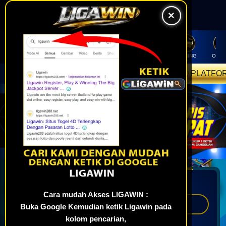
×
SLOT
CASINO
SPORT
TOGEL
TABLE
FISHING
COCK
ELAMAT DATANG DI LIGAWIN 💎 | 🌏 PLATFORM SLOT G
Username
Cara mudah Akses LIGAWIN :
Buka Google Kemudian ketik Ligawin pada
kolom pencarian,