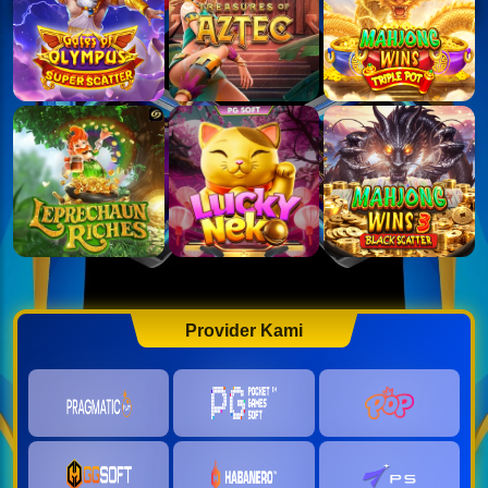
Provider Kami