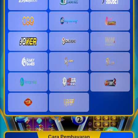
Cara Pembayaran