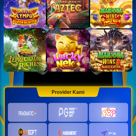
Provider Kami