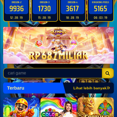
OREGON-2
OREGON-3
OREGON-4
KINGKONG POOLS
9936
1730
3617
5165
12 : 28 : 18
15 : 28 : 18
18 : 28 : 18
06 : 03 : 18
Terbaru
Lihat lebih banyak